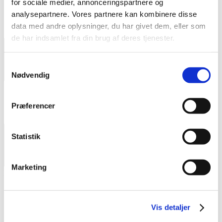
for sociale medier, annonceringspartnere og
analysepartnere. Vores partnere kan kombinere disse
data med andre oplysninger, du har givet dem, eller som
de har indsamlet fra din brug af deres tjenester.
Samtykkevalg
Nødvendig
Præferencer
Statistik
Marketing
Menu
Om K.E. Dyrvig
Kontakt
Vis detaljer
Projekter
Belægning af fliser