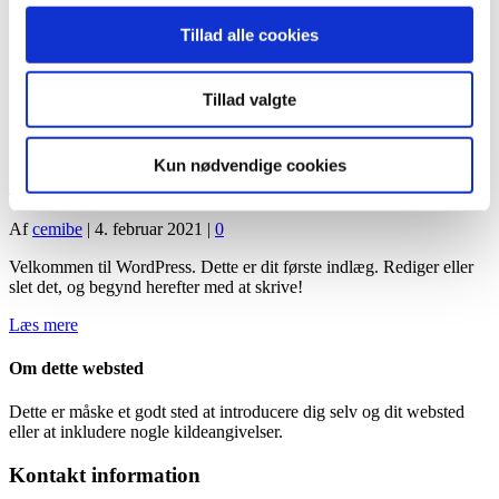
Anlægning af nye haver
Vedligehold af udearealer
Tillad alle cookies
Modernisering af haveanlæg
Vand i haven
Tillad valgte
Indlæg af cemibe
Kun nødvendige cookies
Hej verden!
Af
cemibe
|
4. februar 2021
|
0
Velkommen til WordPress. Dette er dit første indlæg. Rediger eller
slet det, og begynd herefter med at skrive!
Læs mere
Om dette websted
Dette er måske et godt sted at introducere dig selv og dit websted
eller at inkludere nogle kildeangivelser.
Kontakt information